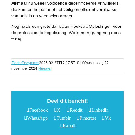
Alkmaar nu weeer voldoende gecertificeerde vrijwilligers
die kunnen helpen met het veilig en efficiënt verplaatsen
van pallets en voedselvoorraden.
Nogmaals een grote dank aan Hoekstra Opleidingen voor
de professionele begeleiding. We komen graag nog eens
terug!
Floris Cooymans
2025-02-27T12:17:57+01:00
woensdag 27
november 2024
|
Nieuws
|
Deel dit bericht!
Facebook
X
Reddit
LinkedIn
WhatsApp
Tumblr
Pinterest
Vk
E-mail