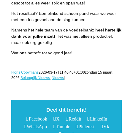
gesopt tot alles weer spik en span was!
Het resultaat? Een blinkend schoon pand waar we weer
met een fris gevoel aan de slag kunnen.
Namens het hele team van de voedselbank:
heel hartelijk
dank voor jullie inzet!
Het was niet alleen productief,
maar ook erg gezellig.
Wat ons betreft: tot volgend jaar!
Floris Cooymans
2026-03-17T11:40:46+01:00
zondag 15 maart
2026
|
Belangrijk Nieuws
,
Nieuws
|
Deel dit bericht!
Facebook
X
Reddit
LinkedIn
WhatsApp
Tumblr
Pinterest
Vk