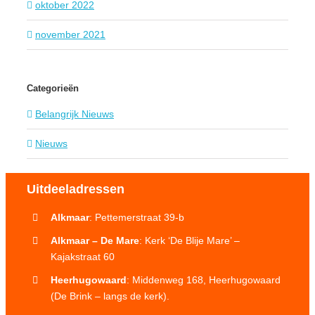
oktober 2022
november 2021
Categorieën
Belangrijk Nieuws
Nieuws
Uitdeeladressen
Alkmaar
: Pettemerstraat 39-b
Alkmaar – De Mare
: Kerk ‘De Blije Mare’ –
Kajakstraat 60
Heerhugowaard
: Middenweg 168, Heerhugowaard
(De Brink – langs de kerk).