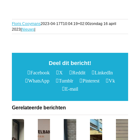
Floris Cooymans
2023-04-17T10:04:19+02:00
zondag 16 april
2023
|
Nieuws
|
Deel dit bericht!
Facebook
X
Reddit
LinkedIn
WhatsApp
Tumblr
Pinterest
Vk
E-mail
Gerelateerde berichten