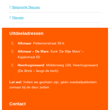
Belangrijk Nieuws
Nieuws
Uitdeeladressen
Alkmaar
: Pettemerstraat 39-b
Alkmaar – De Mare
: Kerk ‘De Blije Mare’ –
Kajakstraat 60
Heerhugowaard
: Middenweg 168, Heerhugowaard
(De Brink – langs de kerk).
Let wel
: Indien we gesloten zijn, géén voedselpakketten
zomaar bij de deur zetten.
Contact