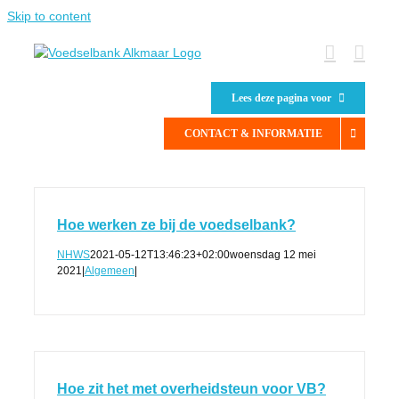
Skip to content
Lees deze pagina voor
CONTACT & INFORMATIE
Hoe werken ze bij de voedselbank?
NHWS
2021-05-12T13:46:23+02:00
woensdag 12 mei
2021
|
Algemeen
|
Hoe zit het met overheidsteun voor VB?