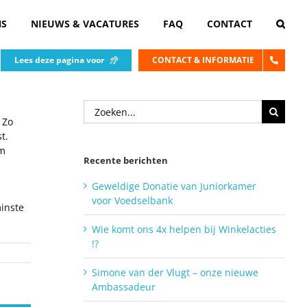
NS
NIEUWS & VACATURES
FAQ
CONTACT
Lees deze pagina voor
CONTACT & INFORMATIE
Zoeken
naar:
 Zo
t.
om
Recente berichten
Geweldige Donatie van Juniorkamer
voor Voedselbank
inste
Wie komt ons 4x helpen bij Winkelacties
!?
Simone van der Vlugt – onze nieuwe
Ambassadeur