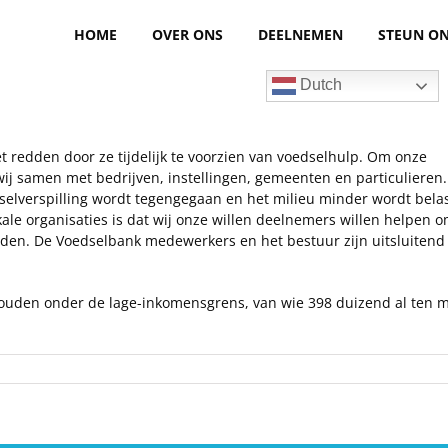
HOME
OVER ONS
DEELNEMEN
STEUN O
Dutch
t redden door ze tijdelijk te voorzien van voedselhulp. Om onze
j samen met bedrijven, instellingen, gemeenten en particulieren.
elverspilling wordt tegengegaan en het milieu minder wordt belas
le organisaties is dat wij onze willen deelnemers willen helpen 
den. De Voedselbank medewerkers en het bestuur zijn uitsluitend
houden onder de lage-inkomensgrens, van wie 398 duizend al ten m